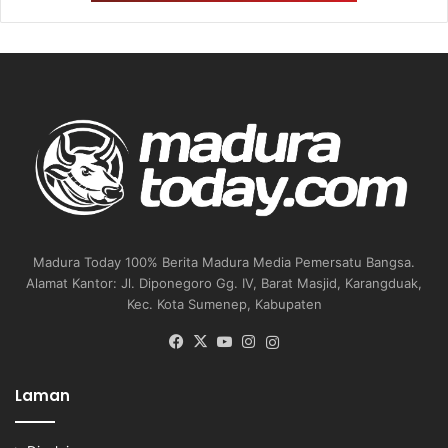
Madura Today 100% Berita Madura Media Pemersatu Bangsa.
Alamat Kantor: Jl. Diponegoro Gg. IV, Barat Masjid, Karangduak,
Kec. Kota Sumenep, Kabupaten
Facebook
X
YouTube
Instagram
Instagram
Laman