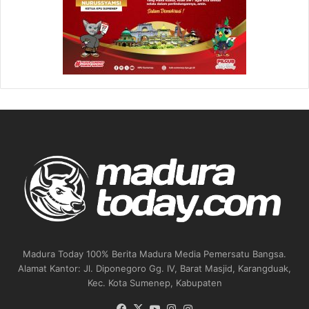
Madura Today 100% Berita Madura Media Pemersatu Bangsa.
Alamat Kantor: Jl. Diponegoro Gg. IV, Barat Masjid, Karangduak,
Kec. Kota Sumenep, Kabupaten
Facebook
X
YouTube
Instagram