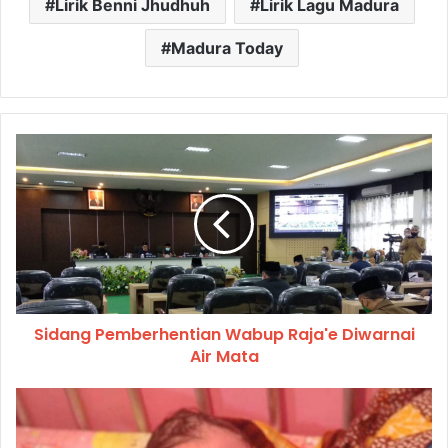
Lirik Benni Jhudhuh
Lirik Lagu Madura
Madura Today
Sidang Pemberhentian Wabup Raja'e Diwarnai
Air Mata