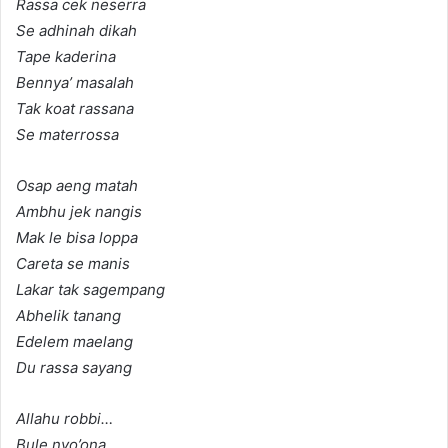
Rassa cek neserra
Se adhinah dikah
Tape kaderina
Bennya’ masalah
Tak koat rassana
Se materrossa
Osap aeng matah
Ambhu jek nangis
Mak le bisa loppa
Careta se manis
Lakar tak sagempang
Abhelik tanang
Edelem maelang
Du rassa sayang
Allahu robbi…
Bule nyo’ona