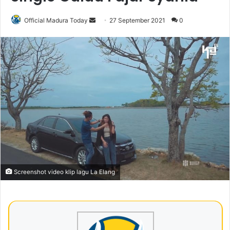
Official Madura Today
S
27 September 2021
0
e
n
d
a
n
e
m
a
i
l
Screenshot video klip lagu La Elang