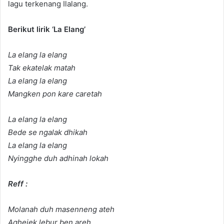
lagu terkenang Ilalang.
Berikut lirik ‘La Elang’
La elang la elang
Tak ekatelak matah
La elang la elang
Mangken pon kare caretah
La elang la elang
Bede se ngalak dhikah
La elang la elang
Nyingghe duh adhinah lokah
Reff :
Molanah duh masenneng ateh
Aghejek lebur ben areh