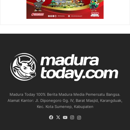
Madura Today 100% Berita Madura Media Pemersatu Bangsa.
Alamat Kantor: Jl. Diponegoro Gg. IV, Barat Masjid, Karangduak,
Kec. Kota Sumenep, Kabupaten
Facebook
X
YouTube
Instagram
Instagram