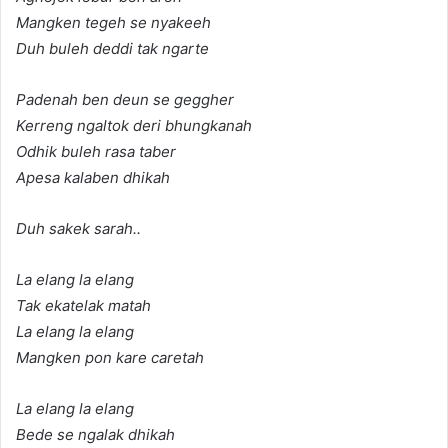
Mangken tegeh se nyakeeh
Duh buleh deddi tak ngarte
Padenah ben deun se geggher
Kerreng ngaltok deri bhungkanah
Odhik buleh rasa taber
Apesa kalaben dhikah
Duh sakek sarah..
La elang la elang
Tak ekatelak matah
La elang la elang
Mangken pon kare caretah
La elang la elang
Bede se ngalak dhikah