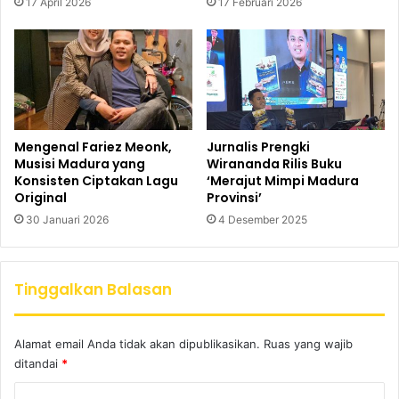
17 April 2026
17 Februari 2026
Mengenal Fariez Meonk,
Jurnalis Prengki
Musisi Madura yang
Wirananda Rilis Buku
Konsisten Ciptakan Lagu
‘Merajut Mimpi Madura
Original
Provinsi’
30 Januari 2026
4 Desember 2025
Tinggalkan Balasan
Alamat email Anda tidak akan dipublikasikan.
Ruas yang wajib
ditandai
*
K