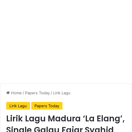
Home
/
Papers Today
/
Lirik Lagu
Lirik Lagu
Papers Today
Lirik Lagu Madura ‘La Elang’,
Single Galau Fajar Syahid