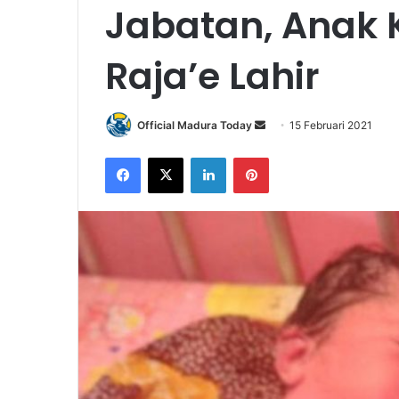
Jabatan, Anak 
Raja’e Lahir
Official Madura Today
S
15 Februari 2021
e
Facebook
X
LinkedIn
Pinterest
n
d
a
n
e
m
a
i
l