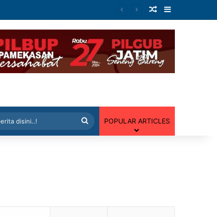
Artikel Random
Sidebar
 Random
Cari
POPULAR ARTICLES
berita
disini..!