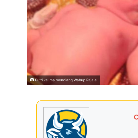
Putri kelima mendiang Wabup Raja'e
O