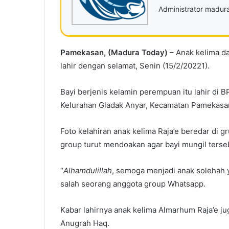
Administrator madu
Pamekasan, (Madura Today)
– Anak kelima dar
lahir dengan selamat, Senin (15/2/20221).
Bayi berjenis kelamin perempuan itu lahir di 
Kelurahan Gladak Anyar, Kecamatan Pamekasan,
Foto kelahiran anak kelima Raja’e beredar di g
group turut mendoakan agar bayi mungil terse
“
Alhamdulillah
, semoga menjadi anak solehah 
salah seorang anggota group Whatsapp.
Kabar lahirnya anak kelima Almarhum Raja’e ju
Anugrah Haq.