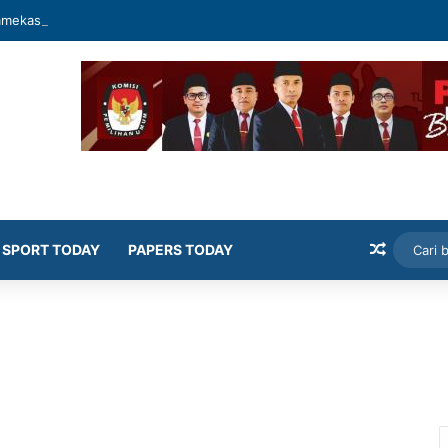
mekasan Latih Siswa Public Speaking dan Konten Publik
Artikel
SPORT TODAY
PAPERS TODAY