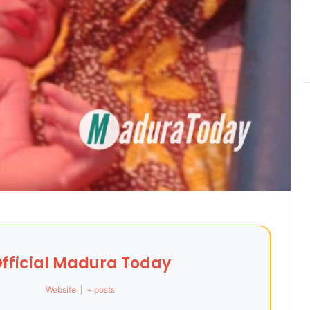
fficial Madura Today
Website
|
+ posts