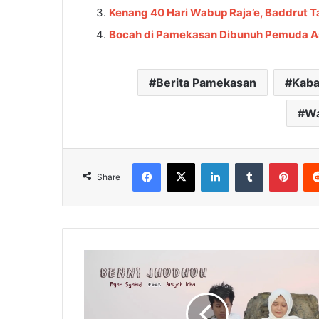
Kenang 40 Hari Wabup Raja’e, Baddrut 
Bocah di Pamekasan Dibunuh Pemuda As
Berita Pamekasan
Kaba
Wa
Facebook
X
LinkedIn
Tumblr
Pinterest
Share