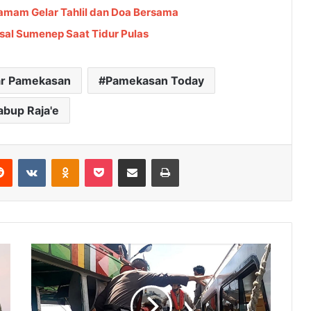
Tamam Gelar Tahlil dan Doa Bersama
al Sumenep Saat Tidur Pulas
r Pamekasan
Pamekasan Today
bup Raja'e
Reddit
VKontakte
Odnoklassniki
Pocket
Share via Email
Cetak