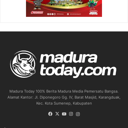
Madura Today 100% Berita Madura Media Pemersatu Bangsa.
Alamat Kantor: Jl. Diponegoro Gg. IV, Barat Masjid, Karangduak,
Kec. Kota Sumenep, Kabupaten
Facebook
X
YouTube
Instagram
Instagram