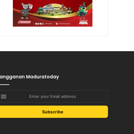
Langganan Maduratoday
nter
our
mail
ddress