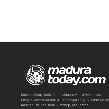
Madura Today 100% Berita Madura Media Pemersatu
Bangsa. Alamat Kantor: Jl. Diponegoro Gg. IV, Barat Masji
Karangduak, Kec. Kota Sumenep, Kabupaten