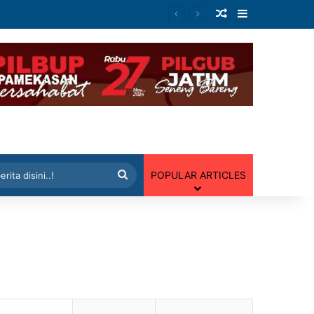
Artikel Random
Sidebar
 Random
Cari
POPULAR ARTICLES
berita
disini..!