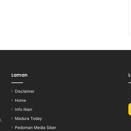
Laman
Disclaimer
E
y
Home
E
Info Iklan
a
Madura Today
d,
Pedoman Media Siber