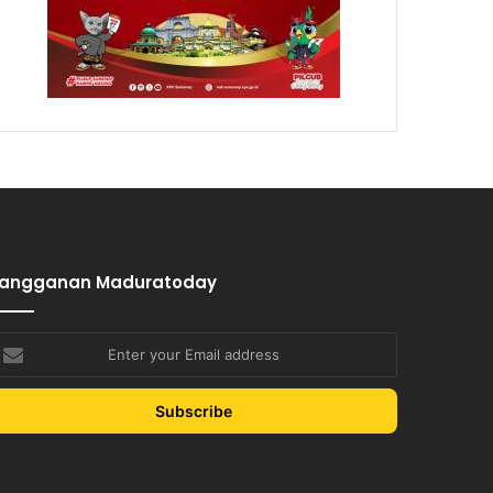
Langganan Maduratoday
nter
our
mail
ddress