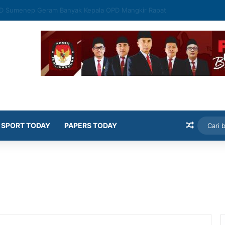
mekasan Latih Siswa Public Speaking dan Konten Publik
Artikel
SPORT TODAY
PAPERS TODAY