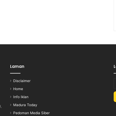
Laman
Disclaimer
E
y
Home
E
Info Iklan
a
Madura Today
d,
Pedoman Media Siber