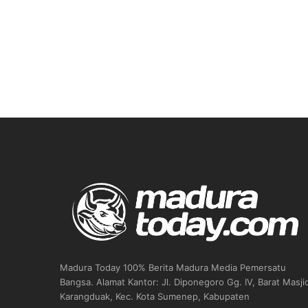
Madura Today 100% Berita Madura Media Pemersatu
Bangsa. Alamat Kantor: Jl. Diponegoro Gg. IV, Barat Masji
Karangduak, Kec. Kota Sumenep, Kabupaten