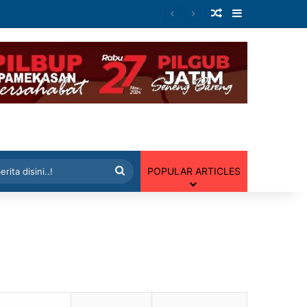
Artikel Random
Sidebar
 Random
Cari
POPULAR ARTICLES
berita
disini..!