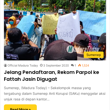
Sumenep
Official Madura Today
3 September 2020
1
1,524
Jelang Pendaftaran, Rekom Parpol ke
Fattah Jasin Digugat
Sumenep, (Madura Today) – Sekelompok massa yang
tergabung dalam Sumenep Anti Korupsi (SAKu) menggelar aksi
unjuk rasa di depan kantor…
Read More »