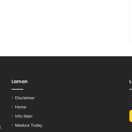
Laman
Disclaimer
E
y
Home
E
Info Iklan
a
Madura Today
d,