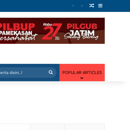
Artikel Random
Sidebar
 Random
Cari
POPULAR ARTICLES
berita
disini..!