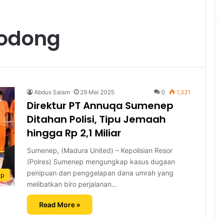
Bodong
Abdus Salam
29 Mei 2025
0
1,321
Direktur PT Annuqa Sumenep
Ditahan Polisi, Tipu Jemaah
hingga Rp 2,1 Miliar
Sumenep, (Madura United) – Kepolisian Resor
(Polres) Sumenep mengungkap kasus dugaan
penipuan dan penggelapan dana umrah yang
ep
melibatkan biro perjalanan…
Read More »