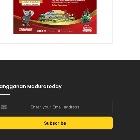
Langganan Maduratoday
nter
our
mail
ddress