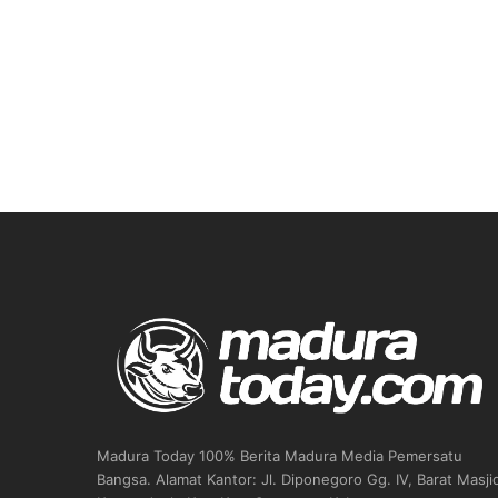
Madura Today 100% Berita Madura Media Pemersatu
Bangsa. Alamat Kantor: Jl. Diponegoro Gg. IV, Barat Masji