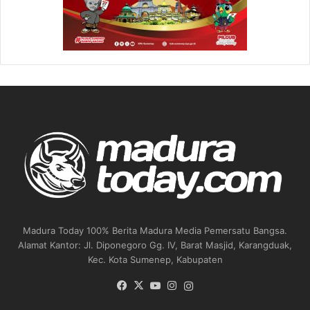
Madura Today 100% Berita Madura Media Pemersatu Bangsa.
Alamat Kantor: Jl. Diponegoro Gg. IV, Barat Masjid, Karangduak,
Kec. Kota Sumenep, Kabupaten
Facebook
X
YouTube
Instagram
Instagram