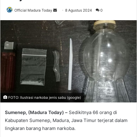
Official Madura Today
S
8 Agustus 2024
0
e
n
d
a
n
e
m
a
i
l
FOTO: Ilustrasi narkoba jenis sabu (google)
Sumenep, (Madura Today) –
Sedikitnya 66 orang di
Kabupaten Sumenep, Madura, Jawa Timur terjerat dalam
lingkaran barang haram narkoba.