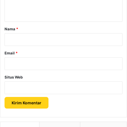
n
t
a
r
Nama
*
*
Email
*
Situs Web