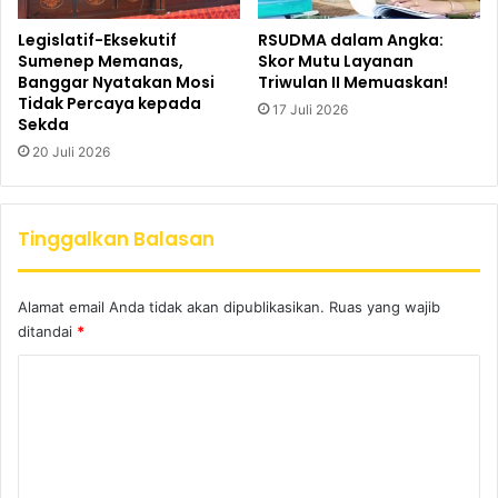
Legislatif-Eksekutif
RSUDMA dalam Angka:
Sumenep Memanas,
Skor Mutu Layanan
Banggar Nyatakan Mosi
Triwulan II Memuaskan!
Tidak Percaya kepada
17 Juli 2026
Sekda
20 Juli 2026
Tinggalkan Balasan
Alamat email Anda tidak akan dipublikasikan.
Ruas yang wajib
ditandai
*
K
o
m
e