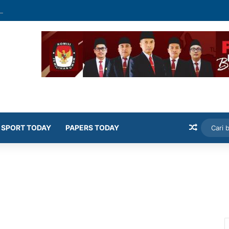
mekasan Latih Siswa Public Speaking dan Konten Publik
Artikel
SPORT TODAY
PAPERS TODAY