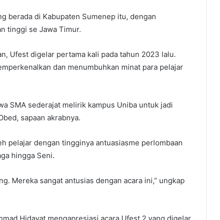
ng berada di Kabupaten Sumenep itu, dengan
n tinggi se Jawa Timur.
 Ufest digelar pertama kali pada tahun 2023 lalu.
memperkenalkan dan menumbuhkan minat para pelajar
swa SMA sederajat melirik kampus Uniba untuk jadi
 Obed, sapaan akrabnya.
leh pelajar dengan tingginya antuasiasme perlombaan
aga hingga Seni.
ng. Mereka sangat antusias dengan acara ini,” ungkap
chmad Hidayat mengapresiasi acara Ufest 2 yang digelar