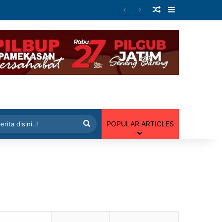
Artikel Random
Sidebar
 Random
Cari
POPULAR ARTICLES
berita
disini..!