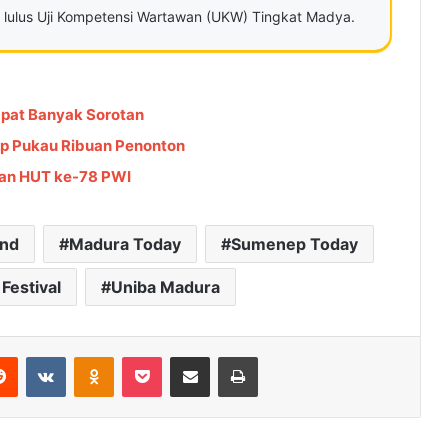
ah lulus Uji Kompetensi Wartawan (UKW) Tingkat Madya.
apat Banyak Sorotan
ep Pukau Ribuan Penonton
an HUT ke-78 PWI
and
Madura Today
Sumenep Today
Festival
Uniba Madura
Reddit
VKontakte
Odnoklassniki
Pocket
Share via Email
Cetak