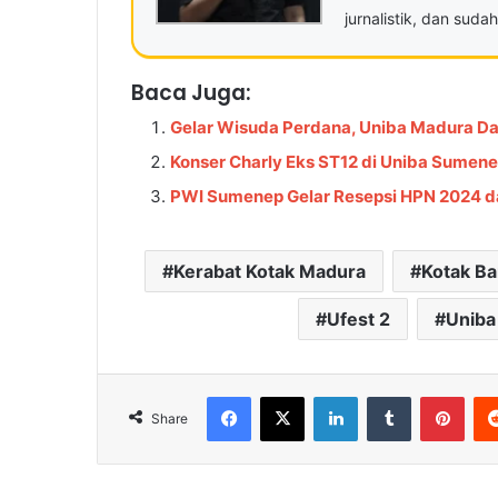
jurnalistik, dan sud
Baca Juga:
Gelar Wisuda Perdana, Uniba Madura D
Konser Charly Eks ST12 di Uniba Sumen
PWI Sumenep Gelar Resepsi HPN 2024 d
Kerabat Kotak Madura
Kotak B
Ufest 2
Uniba 
Facebook
X
LinkedIn
Tumblr
Pinterest
Share