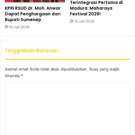
Terintegrasi Pertama di
KPRI RSUD dr. Moh. Anwar
Madura: Maharaya
Dapat Penghargaan dari
Festival 2026!
Bupati Sumenep
15 Juli 2026
16 Juli 2026
Tinggalkan Balasan
Alamat email Anda tidak akan dipublikasikan.
Ruas yang wajib
ditandai
*
K
o
m
e
n
t