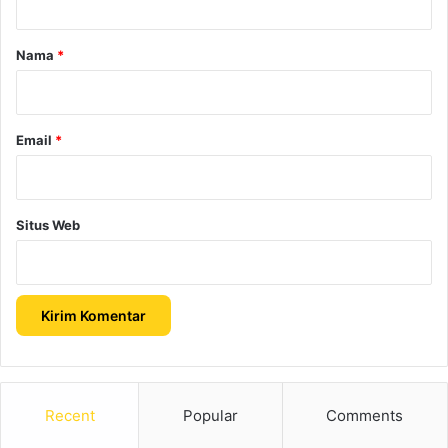
a
r
Nama
*
*
Email
*
Situs Web
Recent
Popular
Comments