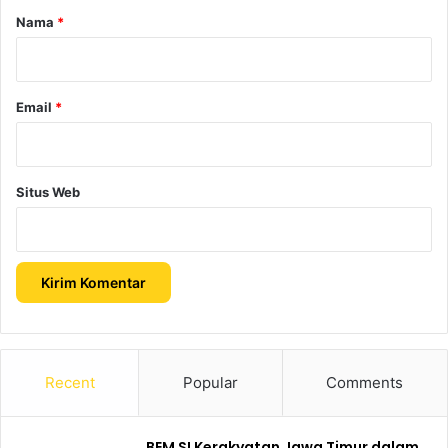
r
Nama
*
*
Email
*
Situs Web
Recent
Popular
Comments
BEM SI Kerakyatan Jawa Timur dalam