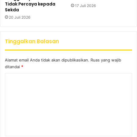
Tidak Percaya kepada
17 Juli 2026
Sekda
20 Juli 2026
Tinggalkan Balasan
Alamat email Anda tidak akan dipublikasikan.
Ruas yang wajib
ditandai
*
K
o
m
e
n
t
a