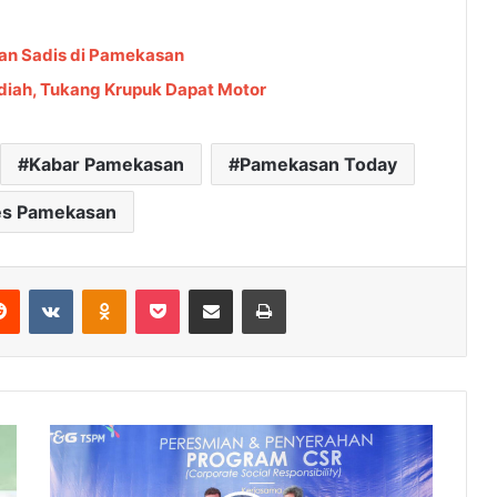
han Sadis di Pamekasan
diah, Tukang Krupuk Dapat Motor
Kabar Pamekasan
Pamekasan Today
es Pamekasan
Reddit
VKontakte
Odnoklassniki
Pocket
Share via Email
Cetak