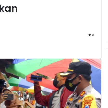
akan
0