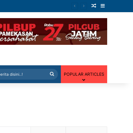
Artikel Random
Sidebar
 Random
Cari
POPULAR ARTICLES
berita
disini..!