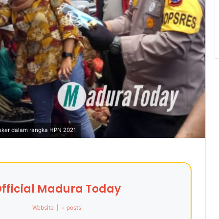
sker dalam rangka HPN 2021
fficial Madura Today
Website
|
+ posts