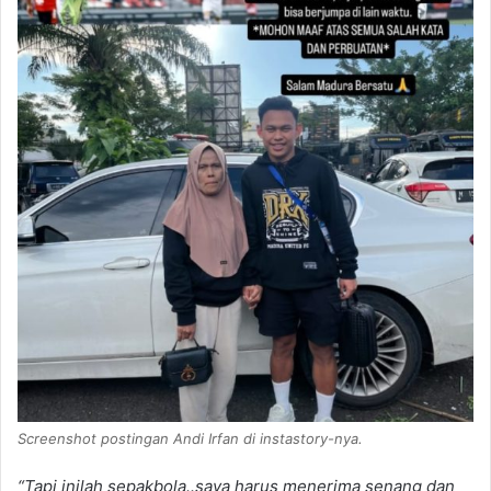
Screenshot postingan Andi Irfan di instastory-nya.
“Tapi inilah sepakbola..saya harus menerima senang dan