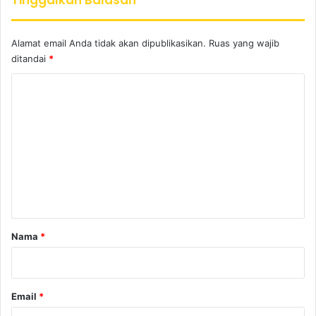
Tinggalkan Balasan
Alamat email Anda tidak akan dipublikasikan.
Ruas yang wajib
ditandai
*
K
o
m
e
n
t
a
r
Nama
*
*
Email
*