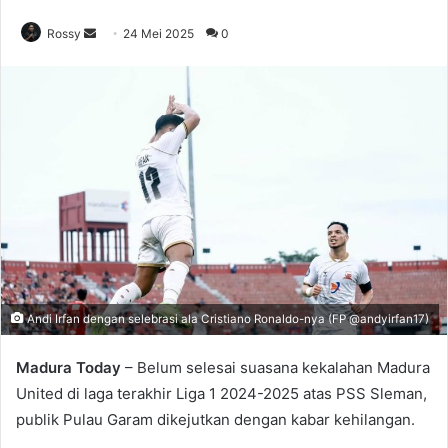
Rossy
S
24 Mei 2025
0
e
n
d
a
n
e
m
a
i
l
Andi Irfan dengan selebrasi ala Cristiano Ronaldo-nya (FP @andyirfan17)
Madura Today
– Belum selesai suasana kekalahan Madura
United di laga terakhir Liga 1 2024-2025 atas PSS Sleman,
publik Pulau Garam dikejutkan dengan kabar kehilangan.