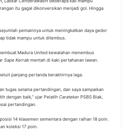
n,
Laskar Cenderawasih
beberapa kali mampu
angan itu gagal dikonversikan menjadi gol. Hingga
 sejumlah pemainnya untuk meningkatkan daya gedor
etap tidak mampu untuk ditembus.
l membuat Madura United kewalahan menembus
ar Sape Kerrab
mentah di kaki pertahanan lawan.
eluit panjang pertanda berakhirnya laga.
kan tugas selama pertandingan, dan saya sampaikan
tih dengan baik,” ujar Pelatih
Carateker
PSBS Biak,
sai pertandingan.
i posisi 14 klasemen sementara dengan raihan 18 poin.
n koleksi 17 poin.