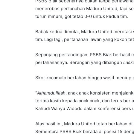
PSBS Biak sebenarnya bukan tanpa perlawana
menerobos pertanahan Madura United, tapi ser
turun minum, gol tetap 0-0 untuk kedua tim.
Babak kedua dimulai, Madura United merotasi
tim. Lagi lagi, pertahanan lawan yang kokoh t
Sepanjang pertandingan, PSBS Biak berhasi
pertahanannya. Serangan yang dibangun
Lask
Skor kacamata bertahan hingga wasit meniup p
“
Alhamdulillah
, anak anak konsisten menjalan
terima kasih kepada anak anak, dan terus berla
Kahudi Wahyu Widodo dalam konferensi pers u
Atas hasil ini, Madura United tetap bertahan d
Sementara PSBS Biak berada di posisi 15 denga