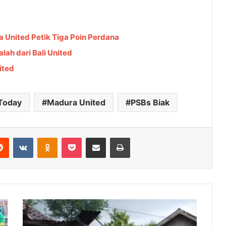
a United Petik Tiga Poin Perdana
lah dari Bali United
ited
Today
Madura United
PSBs Biak
Reddit
VKontakte
Odnoklassniki
Pocket
Share via Email
Cetak