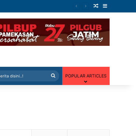
Artikel Random
Sidebar
 Random
Cari
POPULAR ARTICLES
berita
disini..!