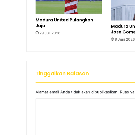
Madura United Pulangkan
Jaja
Madura Un
Jose Gomes
29 Juli 2026
9 Juni 2026
Tinggalkan Balasan
Alamat email Anda tidak akan dipublikasikan.
Ruas ya
K
o
m
e