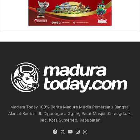
Madura Today 100% Berita Madura Media Pemersatu Bangsa.
Alamat Kantor: Jl. Diponegoro Gg. IV, Barat Masjid, Karangduak,
Kec. Kota Sumenep, Kabupaten
Facebook
X
YouTube
Instagram
Instagram