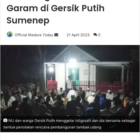
Garam di Gersik Putih
Sumenep
Official Madura Today
S
21 April 2023
0
e
n
d
a
n
e
m
a
i
l
NU dan warga Gersik Putih menggelar istigosah dan dia bersama sebagai
bentuk penolakan rencana pembangunan tambak udang