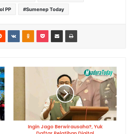
ol PP
Sumenep Today
Reddit
VKontakte
Odnoklassniki
Pocket
Share via Email
Cetak
Ingin Jago Berwirausaha?, Yuk
Daftar Pelatihan Digital