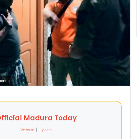
umenep
fficial Madura Today
Website
|
+ posts