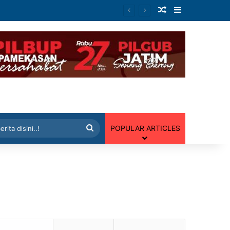
Artikel Random
Sidebar
 Random
Cari
POPULAR ARTICLES
berita
disini..!