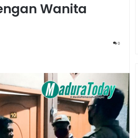
engan Wanita
0