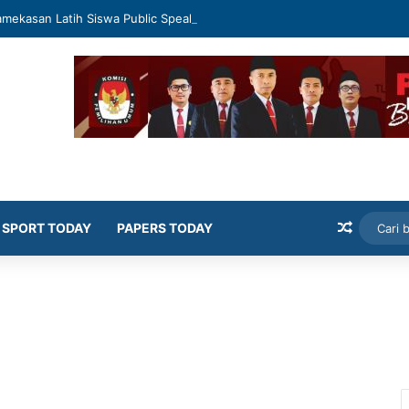
mekasan Latih Siswa Public Speaking dan Konten Publik
Artikel
SPORT TODAY
PAPERS TODAY