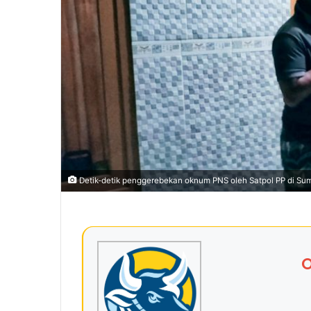
Detik-detik penggerebekan oknum PNS oleh Satpol PP di S
O