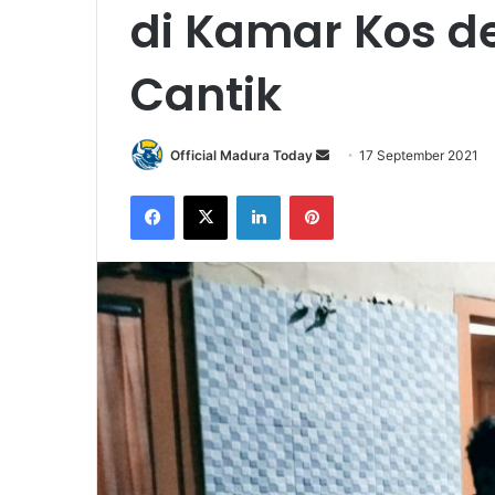
di Kamar Kos d
Cantik
Official Madura Today
S
17 September 2021
e
Facebook
X
LinkedIn
Pinterest
n
d
a
n
e
m
a
i
l