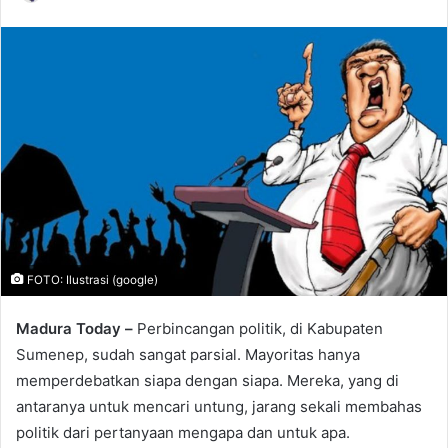
e
n
d
a
n
e
m
a
i
l
FOTO: Ilustrasi (google)
Madura Today –
Perbincangan politik, di Kabupaten
Sumenep, sudah sangat parsial. Mayoritas hanya
memperdebatkan siapa dengan siapa. Mereka, yang di
antaranya untuk mencari untung, jarang sekali membahas
politik dari pertanyaan mengapa dan untuk apa.