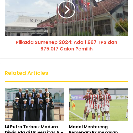
Pilkada Sumenep 2024: Ada 1.967 TPS dan
875.017 Calon Pemilih
Related Articles
14 Putra Terbaik Madura
Modal Mentereng
Diwisuda di Universitas Al-
Persepam Pamekasan