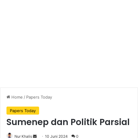
Home
/
Papers Today
Papers Today
Sumenep dan Politik Parsial
Nur Khalis
S
10 Juni 2024
0