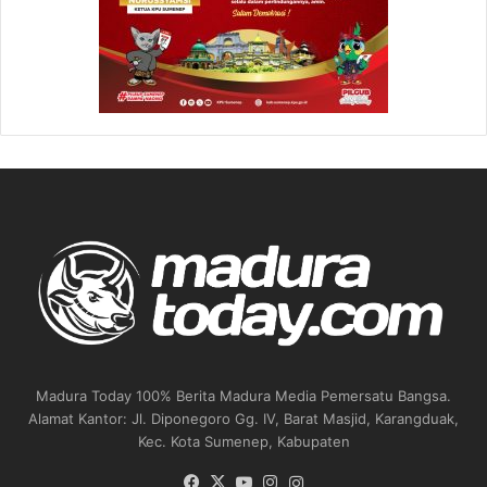
Madura Today 100% Berita Madura Media Pemersatu Bangsa.
Alamat Kantor: Jl. Diponegoro Gg. IV, Barat Masjid, Karangduak,
Kec. Kota Sumenep, Kabupaten
Facebook
X
YouTube
Instagram
Instagram