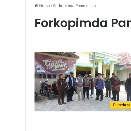
Home
/
Forkopimda Pamekasan
Forkopimda P
Pamekas