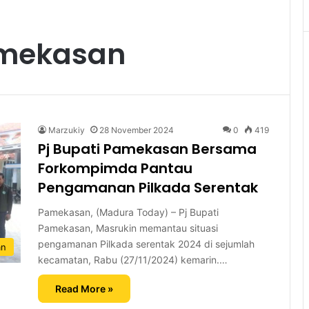
amekasan
Marzukiy
28 November 2024
0
419
Pj Bupati Pamekasan Bersama
Forkompimda Pantau
Pengamanan Pilkada Serentak
Pamekasan, (Madura Today) – Pj Bupati
Pamekasan, Masrukin memantau situasi
pengamanan Pilkada serentak 2024 di sejumlah
an
kecamatan, Rabu (27/11/2024) kemarin.…
Read More »