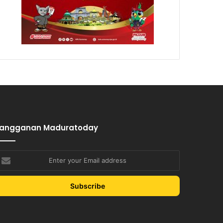
Langganan Maduratoday
nter
our
mail
ddress