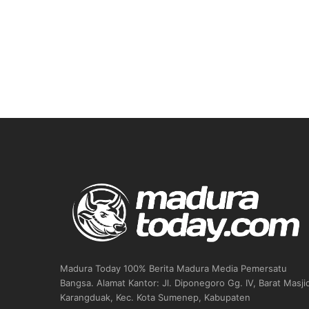
Madura Today 100% Berita Madura Media Pemersatu
Bangsa. Alamat Kantor: Jl. Diponegoro Gg. IV, Barat Masji
Karangduak, Kec. Kota Sumenep, Kabupaten