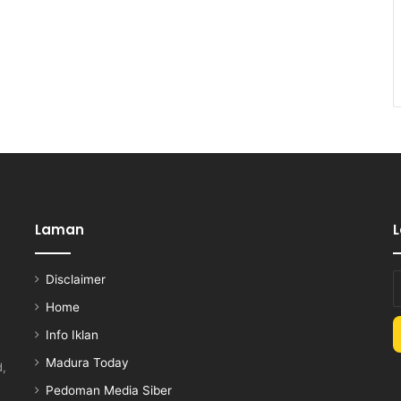
Laman
Disclaimer
E
y
Home
E
Info Iklan
a
Madura Today
d,
Pedoman Media Siber