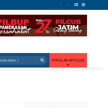
Artikel Random
Sidebar
 Random
Cari
POPULAR ARTICLES
berita
disini..!