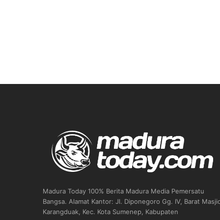
Madura Today 100% Berita Madura Media Pemersatu
Bangsa. Alamat Kantor: Jl. Diponegoro Gg. IV, Barat Masji
Karangduak, Kec. Kota Sumenep, Kabupaten