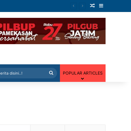
Artikel Random
Sidebar
 Random
Cari
POPULAR ARTICLES
berita
disini..!