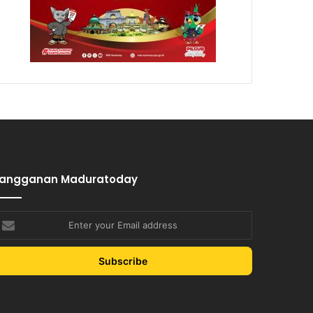
Langganan Maduratoday
nter
our
mail
ddress