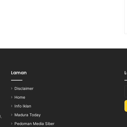
Laman
Disclaimer
E
y
Home
E
Info Iklan
a
Madura Today
d,
Pedoman Media Siber