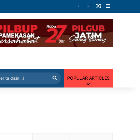
Artikel Random
Sidebar
 Random
Cari
POPULAR ARTICLES
berita
disini..!