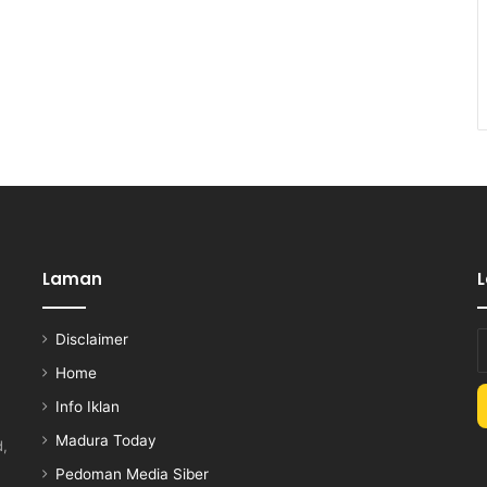
Laman
Disclaimer
E
y
Home
E
Info Iklan
a
Madura Today
d,
Pedoman Media Siber