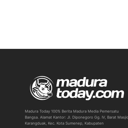
Madura Today 100% Berita Madura Media Pemersatu
Bangsa. Alamat Kantor: Jl. Diponegoro Gg. IV, Barat Masji
Karangduak, Kec. Kota Sumenep, Kabupaten