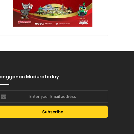
Langganan Maduratoday
nter
our
mail
ddress