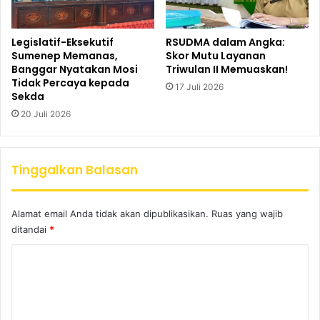
Legislatif-Eksekutif
RSUDMA dalam Angka:
Sumenep Memanas,
Skor Mutu Layanan
Banggar Nyatakan Mosi
Triwulan II Memuaskan!
Tidak Percaya kepada
17 Juli 2026
Sekda
20 Juli 2026
Tinggalkan Balasan
Alamat email Anda tidak akan dipublikasikan.
Ruas yang wajib
ditandai
*
K
o
m
e