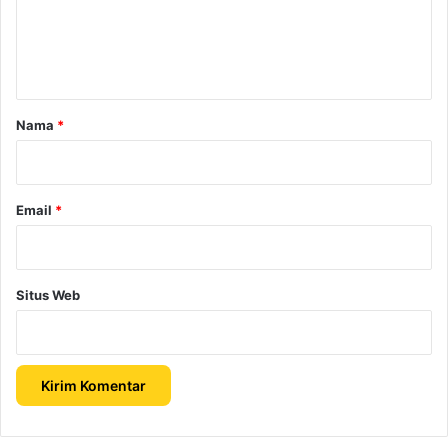
n
t
a
r
Nama
*
*
Email
*
Situs Web