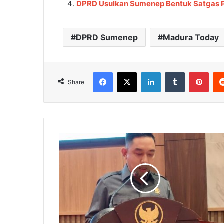
DPRD Usulkan Sumenep Bentuk Satgas
DPRD Sumenep
Madura Today
Facebook
X
LinkedIn
Tumblr
Pinterest
Share