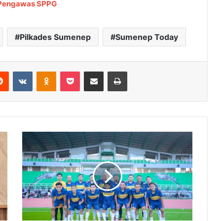
 Pengawas SPPG
Pilkades Sumenep
Sumenep Today
Reddit
VKontakte
Odnoklassniki
Pocket
Share via Email
Cetak