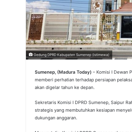
Gedung DPRD Kabupaten Sumenep (istimewa)
Sumenep, (Madura Today)
– Komisi I Dewan 
memberi perhatian terhadap persiapan pelaksa
akan digelar tahun ke depan.
Sekretaris Komisi I DPRD Sumenep, Saipur R
strategis yang membutuhkan kesiapan menyelur
dukungan anggaran.