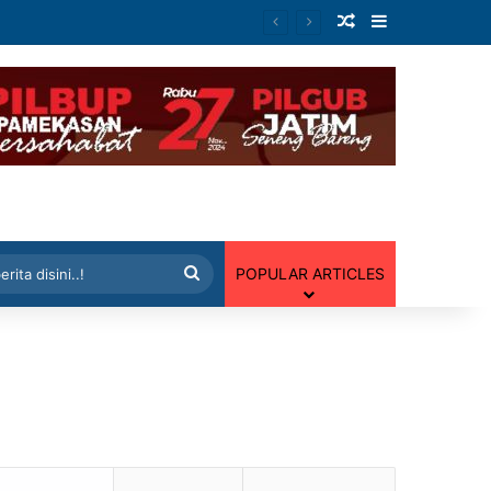
Artikel Random
Sidebar
 Random
Cari
POPULAR ARTICLES
berita
disini..!