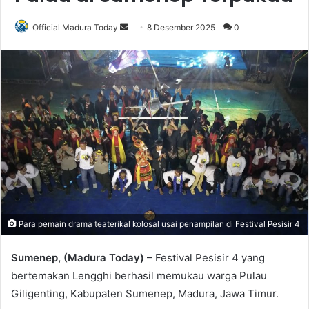
Official Madura Today
S
8 Desember 2025
0
e
n
d
a
n
e
m
a
i
l
Para pemain drama teaterikal kolosal usai penampilan di Festival Pesisir 4
Sumenep, (Madura Today)
– Festival Pesisir 4 yang
bertemakan Lengghi berhasil memukau warga Pulau
Giligenting, Kabupaten Sumenep, Madura, Jawa Timur.