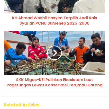
KH Ahmad Washil Hasyim Terpilih Jadi Rais
Syuriah PCNU Sumenep 2025-2030
SKK Migas-KEI Pulihkan Ekosistem Laut
Pagerungan Lewat Konservasi Terumbu Karang
Related Articles