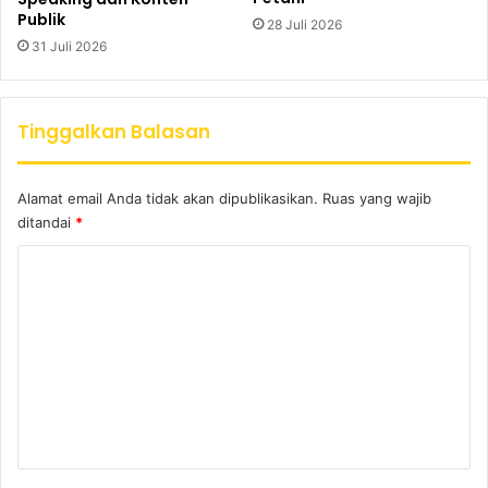
Publik
28 Juli 2026
31 Juli 2026
Tinggalkan Balasan
Alamat email Anda tidak akan dipublikasikan.
Ruas yang wajib
ditandai
*
K
o
m
e
n
t
a