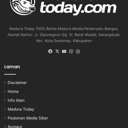
Madura Today 100% Berita Madura Media Pemersatu Bangsa.
Alamat Kantor: Jl. Diponegoro Gg. IV, Barat Masjid, Karangduak,
Kec. Kota Sumenep, Kabupaten
Facebook
X
YouTube
Instagram
Instagram
Laman
Disclaimer
Home
Info Iklan
Madura Today
Pedoman Media Siber
Redaksi