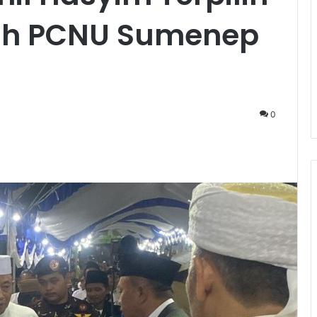
iah PCNU Sumenep
0