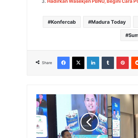
Hadirkan Wasekjen PBNU, Begini Cara
Konfercab
Madura Today
Sum
Facebook
X
LinkedIn
Tumblr
Pinterest
Share