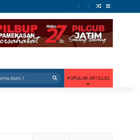
Artikel Random
Sidebar
 Random
Cari
POPULAR ARTICLES
berita
disini..!