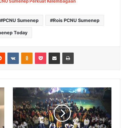
 PCNU Sumenep Perkuat Kelembagaan
PCNU Sumenep
Rois PCNU Sumenep
enep Today
Reddit
VKontakte
Odnoklassniki
Pocket
Share via Email
Cetak