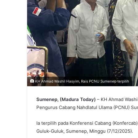
KH Ahmad Washil Hasyim, Rais PCNU Sumenep terpilih
Sumenep, (Madura Today)
– KH Ahmad Washil 
Pengurus Cabang Nahdlatul Ulama (PCNU) Su
Ia terpilih pada Konferensi Cabang (Konferc
Guluk-Guluk, Sumenep, Minggu (7/12/2025).