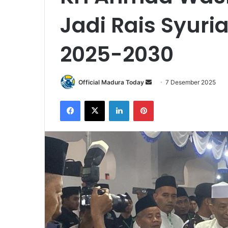
Jadi Rais Syur
2025-2030
Official Madura Today
S
7 Desember 2025
e
Facebook
X
LinkedIn
Pinterest
n
d
a
n
e
m
a
i
l