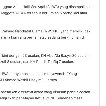
nggota Ahlul Halli Wal Aqdi (AHWA) yang disampaikan
Anggota AHWA tersebut berjumlah 5 orang kiai atau
l Cabang Nahdlatul Ulama (MWCNU) yang memiliki hak
ama kiai yang pernah atau sedang berkhidmah di
bini dengan 23 usulan, KH Abd A’la Basyir 20 usulan,
uli 8 usulan, dan KH Pandji Taufiq 7 usulan.
ta AHWA menyampaikan hasil musyawarah. “Yang
KH Ahmad Washil Hasyim,” ujarnya.
berdasarkan
rundown
acara yang disusun panitia adalah
ilanjutkan penetapan Ketua PCNU Sumenep masa