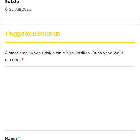
Sekda
20 Juli 2026
Tinggalkan Balasan
Alamat email Anda tidak akan dipublikasikan.
Ruas yang wajib
ditandai
*
K
o
m
e
n
t
a
r
Nama
*