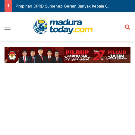
Pimpinan DPRD Sumenep Geram Banyak Kepala OPD Mangkir Rapat
Menu
Ca