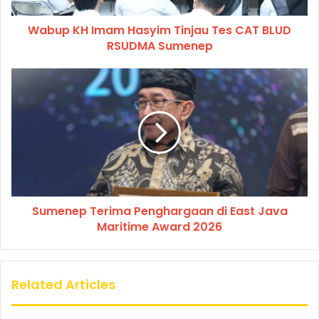
Wabup KH Imam Hasyim Tinjau Tes CAT BLUD
RSUDMA Sumenep
Sumenep Terima Penghargaan di East Java
Maritime Award 2026
Related Articles