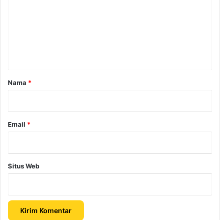
m
e
n
t
a
r
Nama
*
*
Email
*
Situs Web