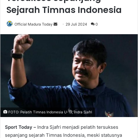
Sejarah Timnas Indonesia
Official Madura Today
S
29 Juli 2024
0
e
n
d
a
n
e
m
a
i
l
FOTO: Pelatih Timnas Indonesia U-19, Indra Sjafri
Sport Today –
Indra Sjafri menjadi pelatih tersukses
sepanjang sejarah Timnas Indonesia, meski statusnya