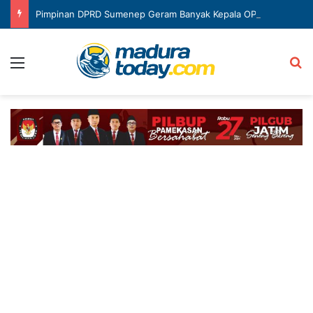
Pimpinan DPRD Sumenep Geram Banyak Kepala OPD Mangkir Rapat
Menu
Ca