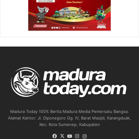
Madura Today 100% Berita Madura Media Pemersatu Bangsa.
Alamat Kantor: Jl. Diponegoro Gg. IV, Barat Masjid, Karangduak,
Kec. Kota Sumenep, Kabupaten
Facebook
X
YouTube
Instagram
Instagram