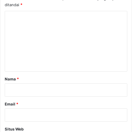
ditandai
*
K
o
m
e
n
t
a
r
Nama
*
*
Email
*
Situs Web