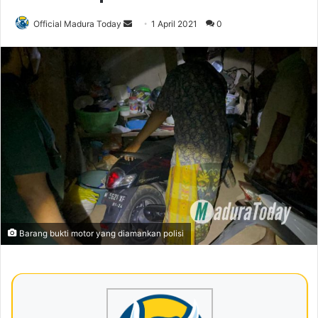
Official Madura Today
S
1 April 2021
0
e
n
d
a
n
e
m
a
i
l
Barang bukti motor yang diamankan polisi