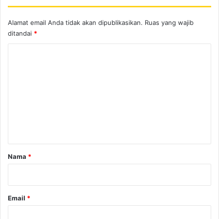
Alamat email Anda tidak akan dipublikasikan.
Ruas yang wajib
ditandai
*
K
o
m
e
n
t
a
r
Nama
*
*
Email
*