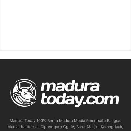
Madura Today 100% Berita Madura Media Pemersatu Bangsa.
Alamat Kantor: Jl. Diponegoro Gg. IV, Barat Masjid, Karangduak,