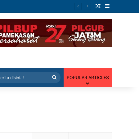
Artikel Random
Sidebar
 Random
Cari
POPULAR ARTICLES
berita
disini..!