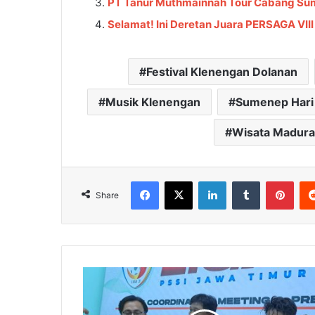
PT Tanur Muthmainnah Tour Cabang Sum
Selamat! Ini Deretan Juara PERSAGA VII
Festival Klenengan Dolanan
Musik Klenengan
Sumenep Hari 
Wisata Madura
Facebook
X
LinkedIn
Tumblr
Pinterest
Share