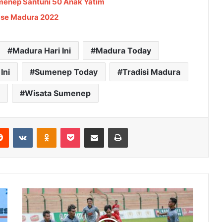
enep Santuni 50 Anak Yatim
I se Madura 2022
Madura Hari Ini
Madura Today
Ini
Sumenep Today
Tradisi Madura
Wisata Sumenep
Reddit
VKontakte
Odnoklassniki
Pocket
Share via Email
Cetak