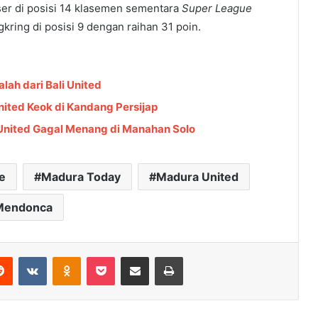
eser di posisi 14 klasemen sementara
Super League
ring di posisi 9 dengan raihan 31 poin.
lah dari Bali United
nited Keok di Kandang Persijap
 United Gagal Menang di Manahan Solo
e
Madura Today
Madura United
Mendonca
Reddit
VKontakte
Odnoklassniki
Pocket
Share via Email
Cetak