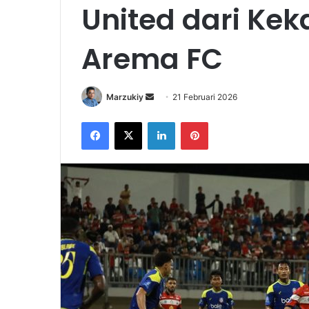
United dari Ke
Arema FC
Marzukiy
S
21 Februari 2026
e
Facebook
X
LinkedIn
Pinterest
n
d
a
n
e
m
a
i
l