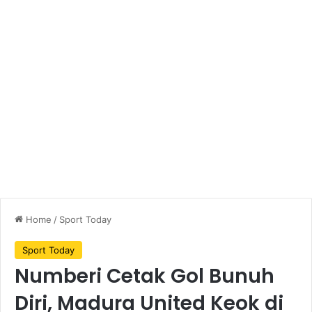
Home
/
Sport Today
Sport Today
Numberi Cetak Gol Bunuh
Diri, Madura United Keok di