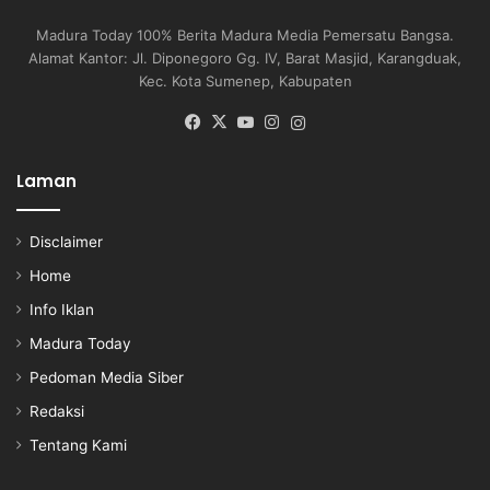
Madura Today 100% Berita Madura Media Pemersatu Bangsa.
Alamat Kantor: Jl. Diponegoro Gg. IV, Barat Masjid, Karangduak,
Kec. Kota Sumenep, Kabupaten
Facebook
X
YouTube
Instagram
Instagram
Laman
Disclaimer
Home
Info Iklan
Madura Today
Pedoman Media Siber
Redaksi
Tentang Kami