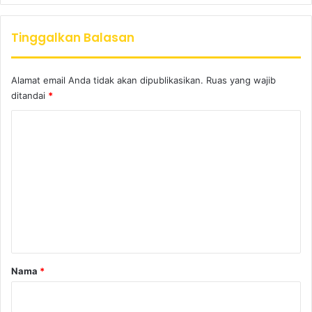
Tinggalkan Balasan
Alamat email Anda tidak akan dipublikasikan.
Ruas yang wajib
ditandai
*
K
o
m
e
n
t
a
r
Nama
*
*