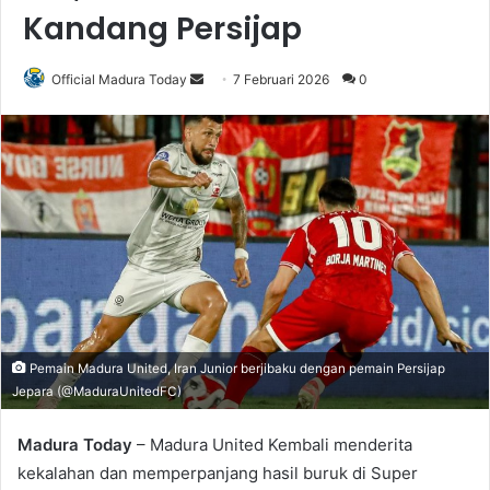
Kandang Persijap
Official Madura Today
S
7 Februari 2026
0
e
n
d
a
n
e
m
a
i
l
Pemain Madura United, Iran Junior berjibaku dengan pemain Persijap
Jepara (@MaduraUnitedFC)
Madura Today
– Madura United Kembali menderita
kekalahan dan memperpanjang hasil buruk di Super