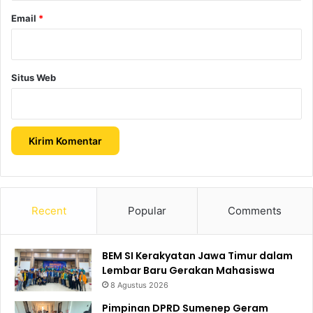
Email
*
Situs Web
Recent
Popular
Comments
BEM SI Kerakyatan Jawa Timur dalam
Lembar Baru Gerakan Mahasiswa
8 Agustus 2026
Pimpinan DPRD Sumenep Geram