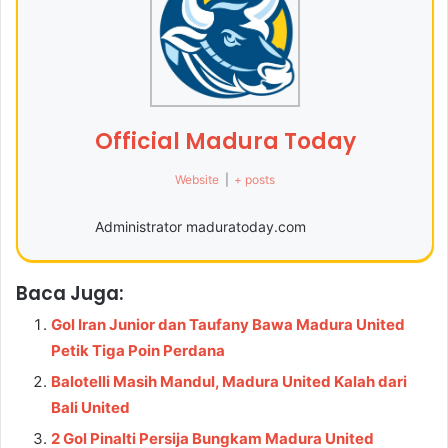
Official Madura Today
Website
|
+ posts
Administrator maduratoday.com
Baca Juga:
Gol Iran Junior dan Taufany Bawa Madura United
Petik Tiga Poin Perdana
Balotelli Masih Mandul, Madura United Kalah dari
Bali United
2 Gol Pinalti Persija Bungkam Madura United