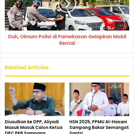
Duh, Oknum Polisi di Pamekasan Gelapkan Mobil
Rental
Related Articles
Diusulkan ke DPP, Aliyadi
HSN 2025, PPMU Al-Hasani
Masuk Masuk Calon Ketua
Sampang Bakar Semangat
DPC PKB Sampang
Santri