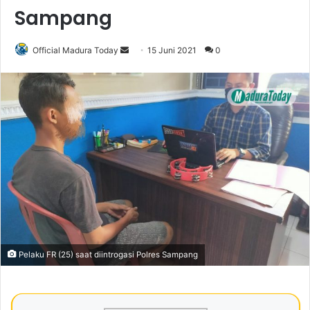
Sampang
Official Madura Today
S
15 Juni 2021
0
e
n
d
a
n
e
m
a
i
l
Pelaku FR (25) saat diintrogasi Polres Sampang