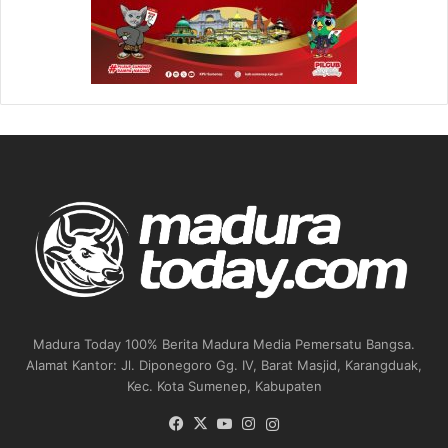
Madura Today 100% Berita Madura Media Pemersatu Bangsa.
Alamat Kantor: Jl. Diponegoro Gg. IV, Barat Masjid, Karangduak,
Kec. Kota Sumenep, Kabupaten
Facebook
X
YouTube
Instagram
Instagram