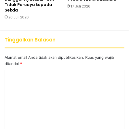
Tidak Percaya kepada
17 Juli 2026
Sekda
20 Juli 2026
Tinggalkan Balasan
Alamat email Anda tidak akan dipublikasikan.
Ruas yang wajib
ditandai
*
K
o
m
e
n
t
a