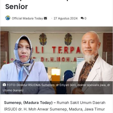
Senior
Official Madura Today
S
27 Agustus 2024
0
e
n
d
a
n
e
m
a
i
l
FOTO: Direktur RSUDMA Sumenep, dr Erliyati (kiri), dokter spesialis jiwa, dr
Utomo (kanan)
Sumenep, (Madura Today) –
Rumah Sakit Umum Daerah
(RSUD) dr. H. Moh Anwar Sumenep, Madura, Jawa Timur