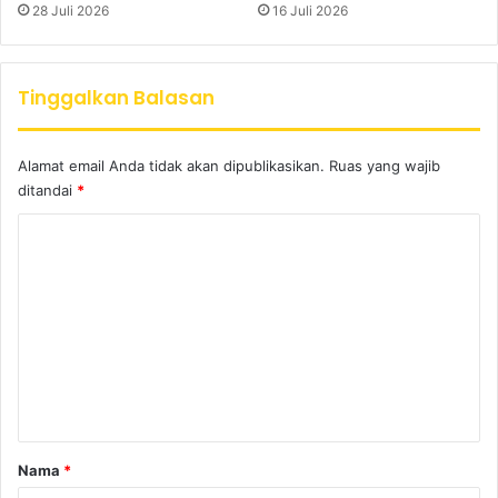
28 Juli 2026
16 Juli 2026
Tinggalkan Balasan
Alamat email Anda tidak akan dipublikasikan.
Ruas yang wajib
ditandai
*
K
o
m
e
n
t
a
r
Nama
*
*