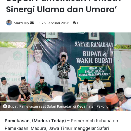
Sinergi Ulama dan Umara’
Marzukiy
S
25 Februari 2026
0
e
n
d
a
n
e
m
a
i
l
Bupati Pamekasan saat Safari Ramadan di Kecamatan Pakong
Pamekasan, (Madura Today)
– Pemerintah Kabupaten
Pamekasan, Madura, Jawa Timur menggelar Safari