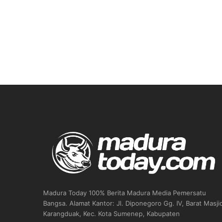
Madura Today 100% Berita Madura Media Pemersatu
Bangsa. Alamat Kantor: Jl. Diponegoro Gg. IV, Barat Masji
Karangduak, Kec. Kota Sumenep, Kabupaten