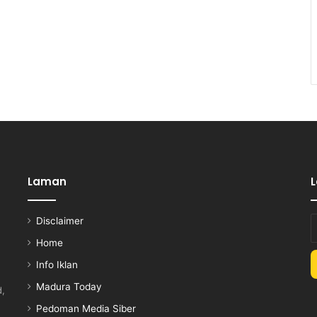
Laman
Disclaimer
E
y
Home
E
Info Iklan
a
Madura Today
d,
Pedoman Media Siber