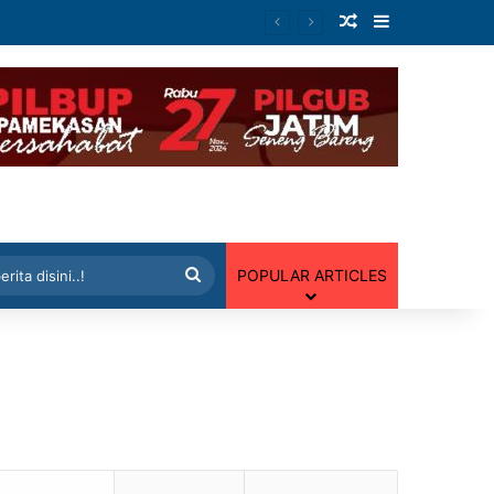
Artikel Random
Sidebar
 Random
Cari
POPULAR ARTICLES
berita
disini..!