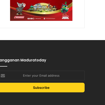
Langganan Maduratoday
nter
our
mail
ddress