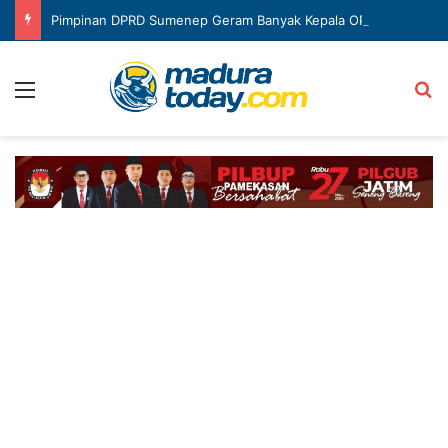
Pimpinan DPRD Sumenep Geram Banyak Kepala OPD Mangkir Rapat
Menu
Ca