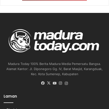
Madura Today 100% Berita Madura Media Pemersatu Bangsa.
Alamat Kantor: Jl. Diponegoro Gg. IV, Barat Masjid, Karangduak,
Kec. Kota Sumenep, Kabupaten
Facebook
X
YouTube
Instagram
Instagram
Laman