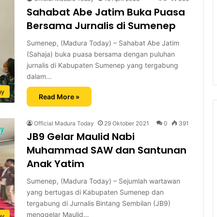
Sahabat Abe Jatim Buka Puasa
Bersama Jurnalis di Sumenep
Sumenep, (Madura Today) – Sahabat Abe Jatim
(Sahaja) buka puasa bersama dengan puluhan
jurnalis di Kabupaten Sumenep yang tergabung
dalam…
ay
Read More »
Official Madura Today
29 Oktober 2021
0
391
JB9 Gelar Maulid Nabi
Muhammad SAW dan Santunan
Anak Yatim
Sumenep, (Madura Today) – Sejumlah wartawan
yang bertugas di Kabupaten Sumenep dan
tergabung di Jurnalis Bintang Sembilan (JB9)
menggelar Maulid…
ay