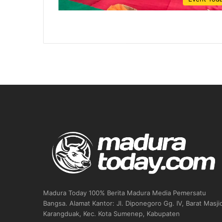
Madura Today 100% Berita Madura Media Pemersatu
Bangsa. Alamat Kantor: Jl. Diponegoro Gg. IV, Barat Masji
Karangduak, Kec. Kota Sumenep, Kabupaten