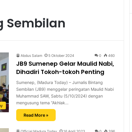
ng Sembilan
Abdus Salam
5 Oktober 2024
0
460
JB9 Sumenep Gelar Maulid Nabi,
Dihadiri Tokoh-tokoh Penting
Sumenep, (Madura Today) – Jurnalis Bintang
Sembilan (JB9) menggelar peringatan Maulid Nabi
Muhammad SAW, Sabtu (5/10/2024) dengan
mengusung tema “Akhlak…
ay
Read More »
Official Madura Today
16 April 2023
0
396