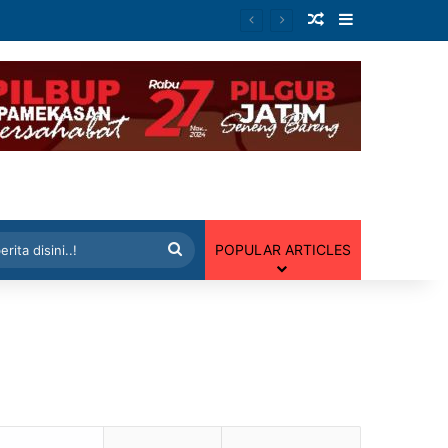
Artikel Random
Sidebar
 Random
Cari
POPULAR ARTICLES
berita
disini..!