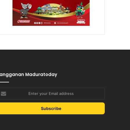
Langganan Maduratoday
nter
our
mail
ddress