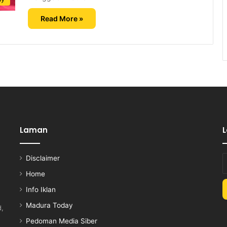
Read More »
Laman
Disclaimer
E
y
Home
E
Info Iklan
a
Madura Today
d,
Pedoman Media Siber