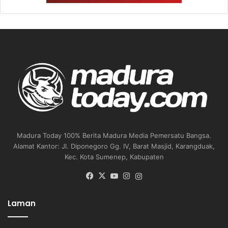
Madura Today 100% Berita Madura Media Pemersatu Bangsa.
Alamat Kantor: Jl. Diponegoro Gg. IV, Barat Masjid, Karangduak,
Kec. Kota Sumenep, Kabupaten
Facebook
X
YouTube
Instagram
Instagram
Laman