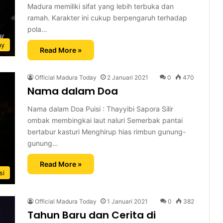
Madura memiliki sifat yang lebih terbuka dan
ramah. Karakter ini cukup berpengaruh terhadap
pola…
ay
Read More »
Official Madura Today
2 Januari 2021
0
470
Nama dalam Doa
Nama dalam Doa Puisi : Thayyibi Sapora Silir
ombak membingkai laut naluri Semerbak pantai
bertabur kasturi Menghirup hias rimbun gunung-
gunung…
Read More »
si
Official Madura Today
1 Januari 2021
0
382
Tahun Baru dan Cerita di