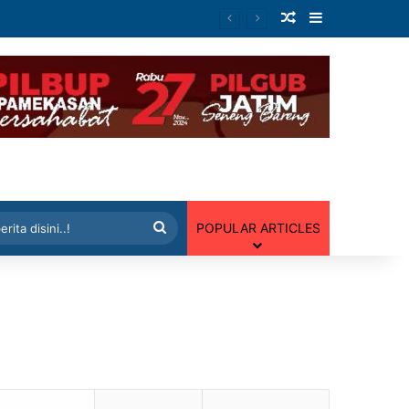
Artikel Random
Sidebar
 Random
Cari
POPULAR ARTICLES
berita
disini..!