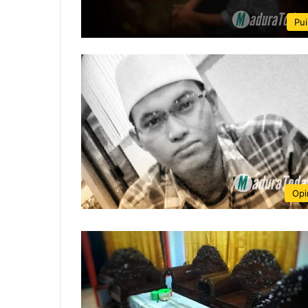
Pui
Opi