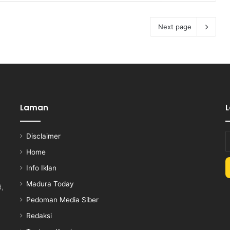
Next page
Laman
Disclaimer
E
y
Home
E
Info Iklan
a
Madura Today
d,
Pedoman Media Siber
Redaksi