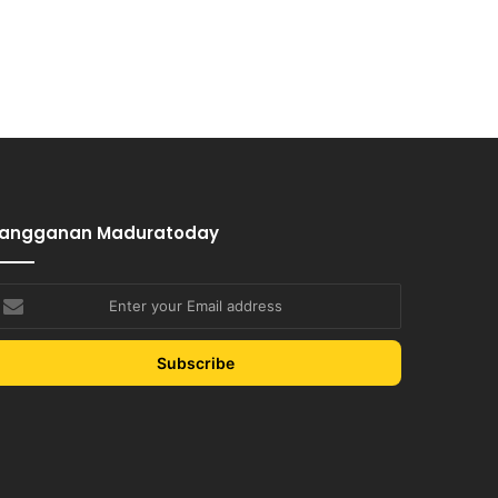
Langganan Maduratoday
nter
our
mail
ddress