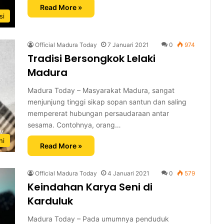
Read More »
si
Official Madura Today
7 Januari 2021
0
974
Tradisi Bersongkok Lelaki
Madura
Madura Today – Masyarakat Madura, sangat
menjunjung tinggi sikap sopan santun dan saling
mempererat hubungan persaudaraan antar
sesama. Contohnya, orang…
ni
Read More »
Official Madura Today
4 Januari 2021
0
579
Keindahan Karya Seni di
Karduluk
Madura Today – Pada umumnya penduduk