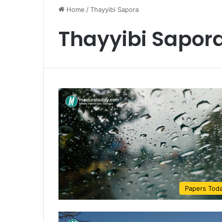
Home
/
Thayyibi Sapora
Thayyibi Sapor
Papers Tod