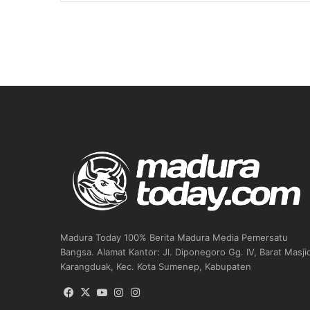
Madura Today 100% Berita Madura Media Pemersatu
Bangsa. Alamat Kantor: Jl. Diponegoro Gg. IV, Barat Masji
Karangduak, Kec. Kota Sumenep, Kabupaten
Facebook
X
YouTube
Instagram
Instagram