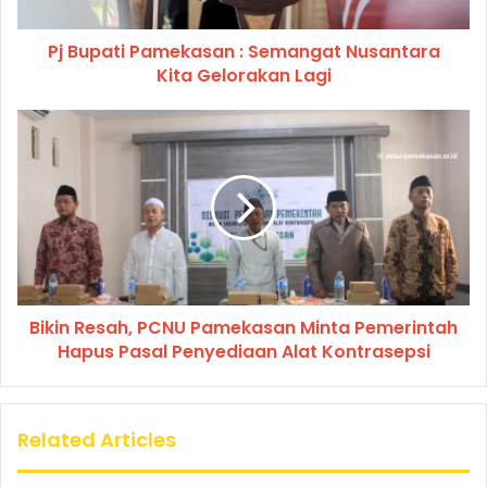
Pj Bupati Pamekasan : Semangat Nusantara
Kita Gelorakan Lagi
Bikin Resah, PCNU Pamekasan Minta Pemerintah
Hapus Pasal Penyediaan Alat Kontrasepsi
Related Articles