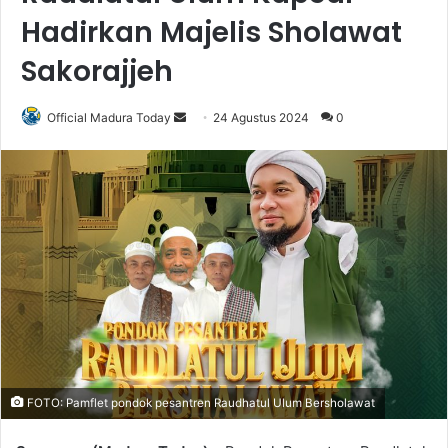
Hadirkan Majelis Sholawat
Sakorajjeh
Official Madura Today
S
24 Agustus 2024
0
e
n
d
a
n
e
m
a
i
l
FOTO: Pamflet pondok pesantren Raudhatul Ulum Bersholawat