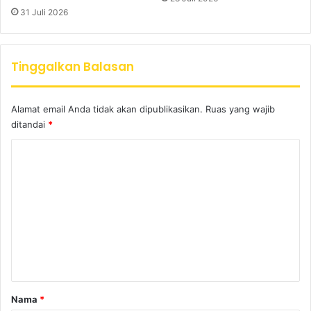
31 Juli 2026
Tinggalkan Balasan
Alamat email Anda tidak akan dipublikasikan.
Ruas yang wajib
ditandai
*
K
o
m
e
n
t
a
r
Nama
*