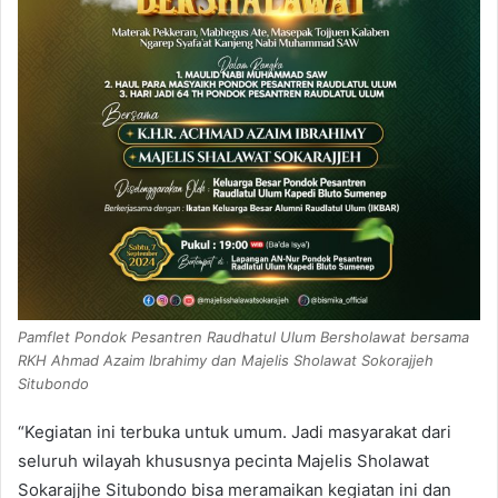
Pamflet Pondok Pesantren Raudhatul Ulum Bersholawat bersama
RKH Ahmad Azaim Ibrahimy dan Majelis Sholawat Sokorajjeh
Situbondo
“Kegiatan ini terbuka untuk umum. Jadi masyarakat dari
seluruh wilayah khususnya pecinta Majelis Sholawat
Sokarajjhe Situbondo bisa meramaikan kegiatan ini dan