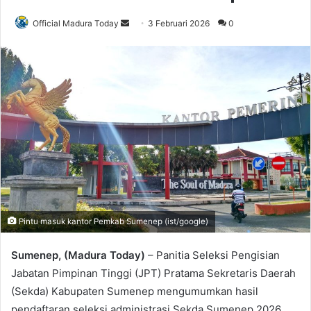
Official Madura Today
S
3 Februari 2026
0
e
n
d
a
n
e
m
a
i
l
Pintu masuk kantor Pemkab Sumenep (ist/google)
Sumenep, (Madura Today)
– Panitia Seleksi Pengisian
Jabatan Pimpinan Tinggi (JPT) Pratama Sekretaris Daerah
(Sekda) Kabupaten Sumenep mengumumkan hasil
pendaftaran seleksi administrasi Sekda Sumenep 2026.