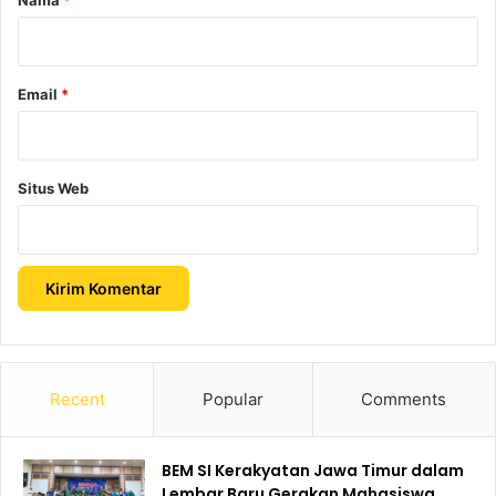
*
Email
*
Situs Web
Recent
Popular
Comments
BEM SI Kerakyatan Jawa Timur dalam
Lembar Baru Gerakan Mahasiswa