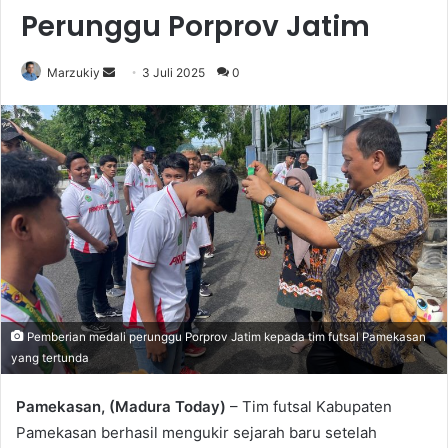
Perunggu Porprov Jatim
Marzukiy
S
3 Juli 2025
0
e
n
d
a
n
e
m
a
i
l
Pemberian medali perunggu Porprov Jatim kepada tim futsal Pamekasan
yang tertunda
Pamekasan, (Madura Today)
– Tim futsal Kabupaten
Pamekasan berhasil mengukir sejarah baru setelah