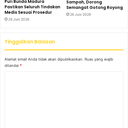
Puri Bunda Madura
Sampah, Dorong
Pastikan Seluruh Tindakan
Semangat Gotong Royong
Medis Sesuai Prosedur
26 Juni 2026
29 Juni 2026
Tinggalkan Balasan
Alamat email Anda tidak akan dipublikasikan.
Ruas yang wajib
ditandai
*
K
o
m
e
n
t
a