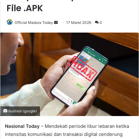
File .APK
Official Madura Today
S
17 Maret 2026
0
e
n
d
a
n
e
m
a
i
l
Ilustrasi (google)
Nasional Today
– Mendekati periode libur lebaran ketika
intensitas komunikasi dan transaksi digital cenderung