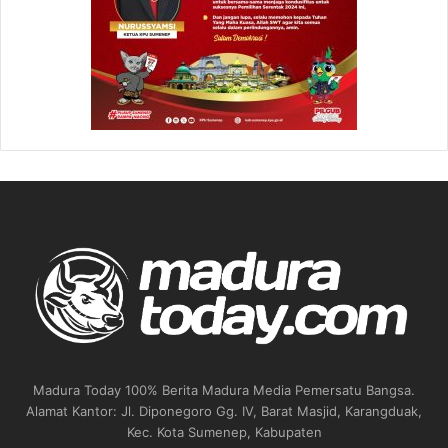
Madura Today 100% Berita Madura Media Pemersatu Bangsa.
Alamat Kantor: Jl. Diponegoro Gg. IV, Barat Masjid, Karangduak,
Kec. Kota Sumenep, Kabupaten