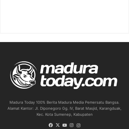
Madura Today 100% Berita Madura Media Pemersatu Bangsa.
Alamat Kantor: Jl. Diponegoro Gg. IV, Barat Masjid, Karangduak,
Kec. Kota Sumenep, Kabupaten
Facebook
X
YouTube
Instagram
Instagram