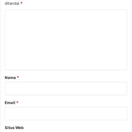
ditandai
*
K
o
m
e
n
t
a
r
Nama
*
*
Email
*
Situs Web