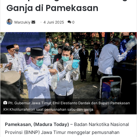
Ganja di Pamekasan
Marzukiy
S
4 Juni 2025
0
e
n
d
a
n
e
m
a
i
l
Plt. Gubernur Jawa Timur, Emil Elestianto Dardak dan Bupati Pamekasan
KH Kholilurrahman saat pemusnahan sabu dan ganja
Pamekasan, (Madura Today)
– Badan Narkotika Nasional
Provinsi (BNNP) Jawa Timur menggelar pemusnahan