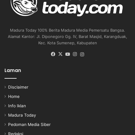
Madura Today 100% Berita Madura Media Pemersatu Bangsa.
Alamat Kantor: Jl. Diponegoro Gg. IV, Barat Masjid, Karangduak,
Kec. Kota Sumenep, Kabupaten
Facebook
X
YouTube
Instagram
Instagram
Laman
Disclaimer
Home
Info Iklan
Madura Today
Pedoman Media Siber
Redaksi