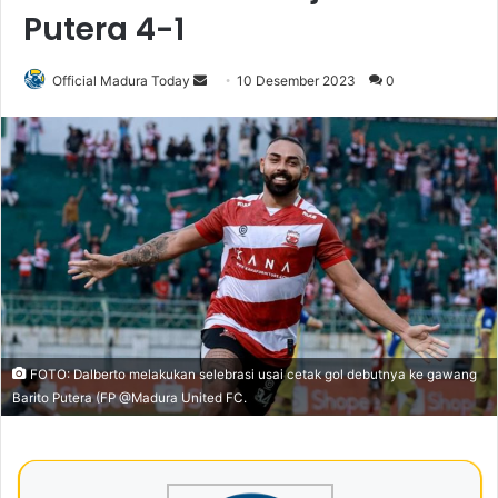
Putera 4-1
Official Madura Today
S
10 Desember 2023
0
e
n
d
a
n
e
m
a
i
l
FOTO: Dalberto melakukan selebrasi usai cetak gol debutnya ke gawang
Barito Putera (FP @Madura United FC.