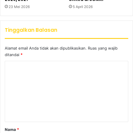
23 Mei 2026
5 April 2026
Tinggalkan Balasan
Alamat email Anda tidak akan dipublikasikan.
Ruas yang wajib
ditandai
*
K
o
m
e
n
t
a
r
Nama
*