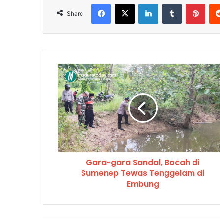
Facebook
X
LinkedIn
Tumblr
Pinterest
Share
Gara-gara Sandal, Bocah di
Sumenep Tewas Tenggelam di
Embung