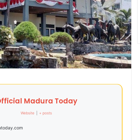
fficial Madura Today
Website
|
+ posts
ratoday.com