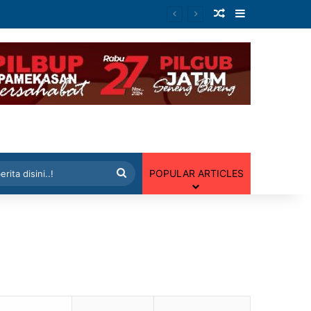
Artikel Random
Sidebar
 Random
Cari
POPULAR ARTICLES
berita
disini..!