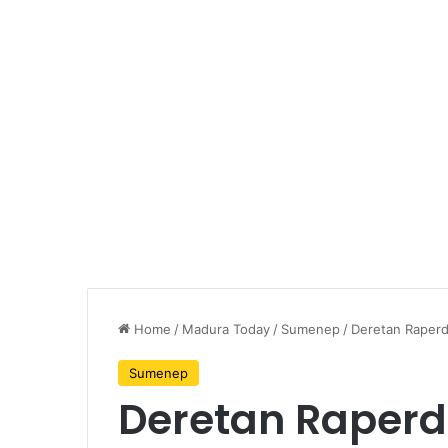
Home
/
Madura Today
/
Sumenep
/
Deretan Raper
Sumenep
Deretan Raper