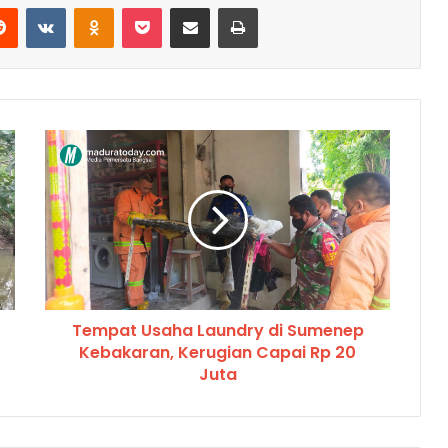
Reddit
VKontakte
Odnoklassniki
Pocket
Share via Email
Cetak
Tempat Usaha Laundry di Sumenep
Kebakaran, Kerugian Capai Rp 20
Juta